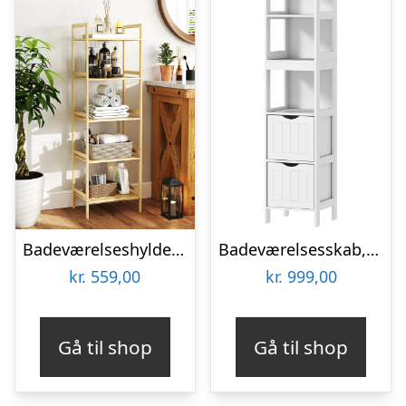
Badeværelseshylde i bambus med 5 niveauer, opbevaringsstativ med justerbare hylder, 43,5 x 31,5 x 142 cm, naturtræ
Badeværelsesskab, kompakt badeværelseshylde med 2 skuffer og 3 åbne rum, fritstående badeværelseshylde, mdf, hvid
kr.
559,00
kr.
999,00
Gå til shop
Gå til shop