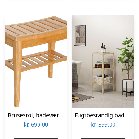
Brusestol, badeværelsesstol med hylde, brusesæde, brusestol, badeværelsesstol, badeværelseshylde, bambus, 47,5 x 26 x 44,5 cm, naturlig
Fugtbestandig badeværelseshylde i bambus 33 x 31 x 78 cm
kr.
699,00
kr.
399,00