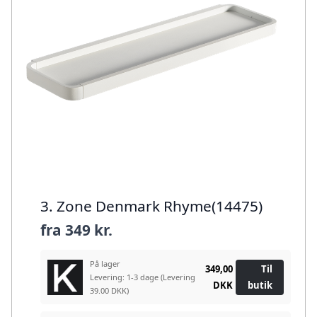
3. Zone Denmark Rhyme(14475)
fra
349 kr.
På lager
349,00
Til
Levering: 1-3 dage
(Levering
DKK
butik
39.00 DKK)