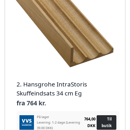
2. Hansgrohe IntraStoris
Skuffeindsats 34 cm Eg
fra
764 kr.
På lager
764,00
Til
Levering: 1-2 dage
(Levering
DKK
butik
39.00 DKK)