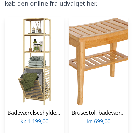
køb den online fra udvalget her.
Badeværelseshylde med vasketøjskurv, 3 hylder, bambusramme, 44x33x160cm, naturlig
Brusestol, badeværelsesstol med hylde, brusesæde, brusestol, badeværelsesstol, badeværelseshylde, bambus, 47,5 x 26 x 44,5 cm, naturlig
kr.
1.199,00
kr.
699,00