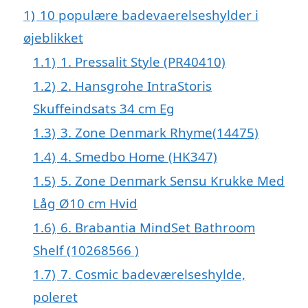
1)
10 populære badevaerelseshylder i
øjeblikket
1.1)
1. Pressalit Style (PR40410)
1.2)
2. Hansgrohe IntraStoris
Skuffeindsats 34 cm Eg
1.3)
3. Zone Denmark Rhyme(14475)
1.4)
4. Smedbo Home (HK347)
1.5)
5. Zone Denmark Sensu Krukke Med
Låg Ø10 cm Hvid
1.6)
6. Brabantia MindSet Bathroom
Shelf (10268566 )
1.7)
7. Cosmic badeværelseshylde,
poleret