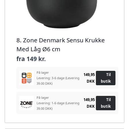
8. Zone Denmark Sensu Krukke
Med Låg Ø6 cm
fra
149 kr.
På lager
149,95
Til
Levering: 3-6 dage
(Levering
DKK
butik
39.00 DKK)
På lager
149,95
Til
Levering: 1-6 dage
(Levering
DKK
butik
39.00 DKK)