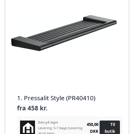
1. Pressalit Style (PR40410)
fra
458 kr.
Ikke på lager
450,00
Til
Levering: 5-7 dage
(Levering
DKK
butik
49.00 DKK)