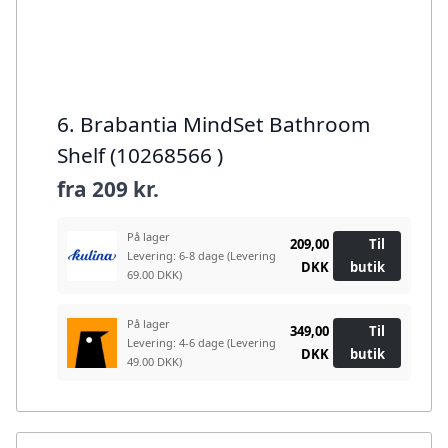
6. Brabantia MindSet Bathroom
Shelf (10268566 )
fra
209 kr.
På lager
209,00
Til
Levering: 6-8 dage
(Levering
DKK
butik
69.00 DKK)
På lager
349,00
Til
Levering: 4-6 dage
(Levering
DKK
butik
49.00 DKK)