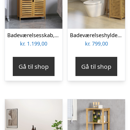
Badeværelsesskab, badeværelseskommode med lameldøre, badeværelseshylde, bambustræ, naturtræ
Badeværelseshylde, 3 hylder, 1 skab, 38,5 cm x 33 cm x 170 cm, natur
kr.
1.199,00
kr.
799,00
Gå til shop
Gå til shop