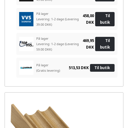
På lager
458,00
Til
Levering: 1-2 dage
(Levering
DKK
butik
39.00 DKK)
På lager
469,95
Til
Levering: 1-2 dage
(Levering
DKK
butik
59.00 DKK)
På lager
513,53 DKK
Til butik
(Gratis levering)