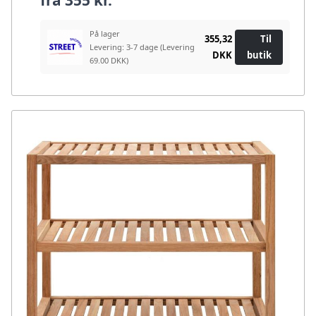
fra
355 kr.
På lager
355,32
Til
Levering: 3-7 dage
(Levering
DKK
butik
69.00 DKK)