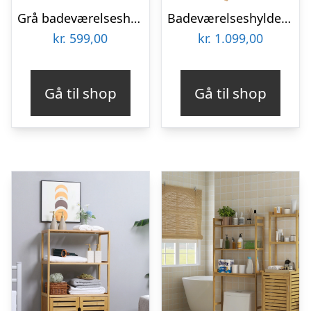
Grå badeværelseshylde med spejl
Badeværelseshylde, 3 åbne rum, skuffe, lameldør, bambus, 32 x 30 x 163 cm
kr.
599,00
kr.
1.099,00
Gå til shop
Gå til shop