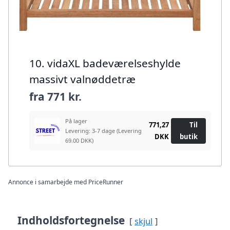
10. vidaXL badeværelseshylde
massivt valnøddetræ
fra
771 kr.
På lager
771,27
Til
Levering: 3-7 dage
(Levering
DKK
butik
69.00 DKK)
Annonce i samarbejde med PriceRunner
Indholdsfortegnelse
skjul