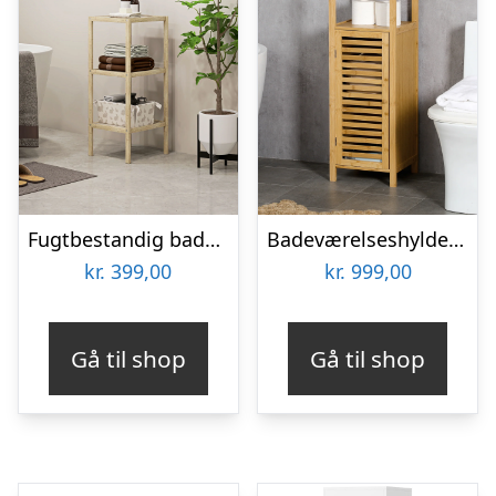
Fugtbestandig badeværelseshylde i bambus 33 x 31 x 78 cm
Badeværelseshylde, skabsrum med lameldør, justerbare hylder, bambus, 33 x 30 x 120 cm
kr.
399,00
kr.
999,00
Gå til shop
Gå til shop