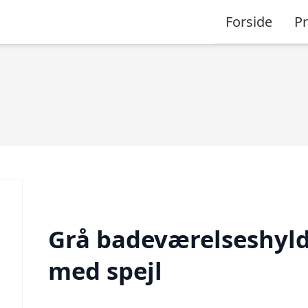
Forside
P
Grå badeværelseshyl
med spejl