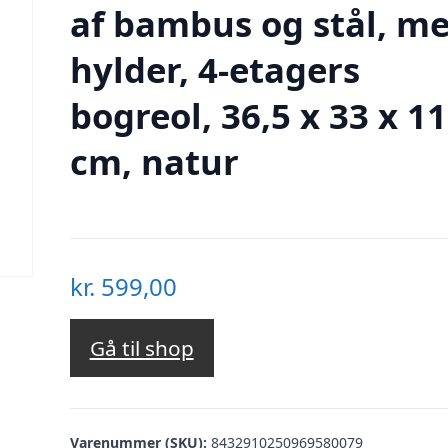
af bambus og stål, me
hylder, 4-etagers
bogreol, 36,5 x 33 x 1
cm, natur
kr.
599,00
Gå til shop
Varenummer (SKU):
8432910250969580079