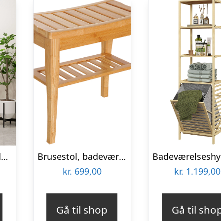
Fugtbestandig badeværelseshylde i bambus 33 x 31 x 78 cm
Brusestol, badeværelsesstol med hylde, brusesæde, brusestol, badeværelsesstol, badeværelseshylde, bambus, 47,5 x 26 x 44,5 cm, naturlig
kr.
699,00
kr.
1.199,00
Gå til shop
Gå til sho