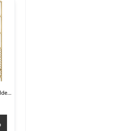
Badeværelseshylde med vasketøjskurv, 3 hylder, bambusramme, 44x33x160cm, naturlig
p