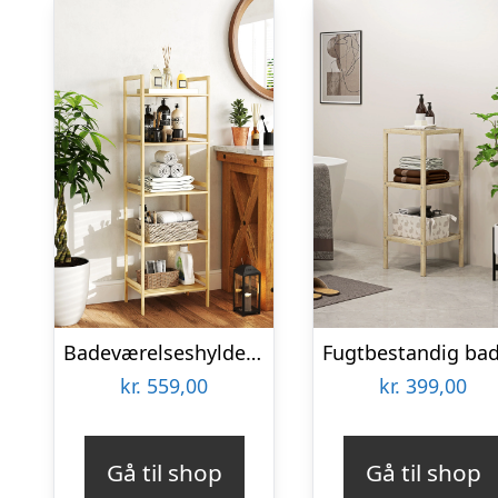
Badeværelseshylde i bambus med 5 niveauer, opbevaringsstativ med justerbare hylder, 43,5 x 31,5 x 142 cm, naturtræ
kr.
559,00
kr.
399,00
Gå til shop
Gå til shop